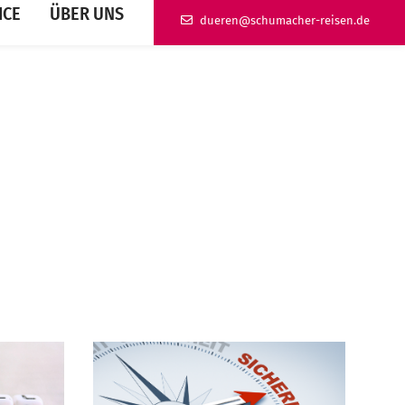
ICE
ÜBER UNS
ed.nesier-rehcamuhcs@nereud