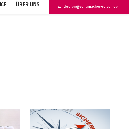
ICE
ÜBER UNS
ed.nesier-rehcamuhcs@nereud