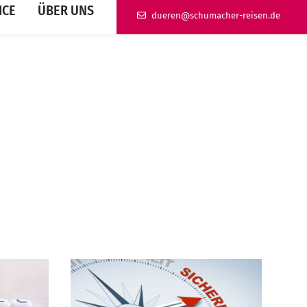
ICE
ÜBER UNS
ed.nesier-rehcamuhcs@nereud