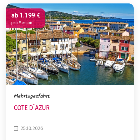
ab
1.199 €
pro Person
Mehrtagesfahrt
COTE D´AZUR
25.10.2026