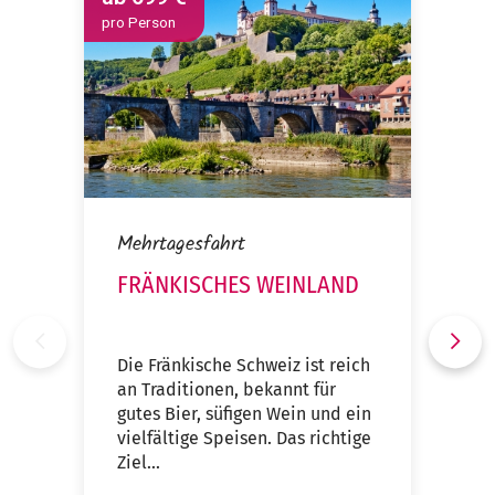
pro Person
pro
Mehrtagesfahrt
FRÄNKISCHES WEINLAND
Die Fränkische Schweiz ist reich
an Traditionen, bekannt für
gutes Bier, süfigen Wein und ein
vielfältige Speisen. Das richtige
Ziel...