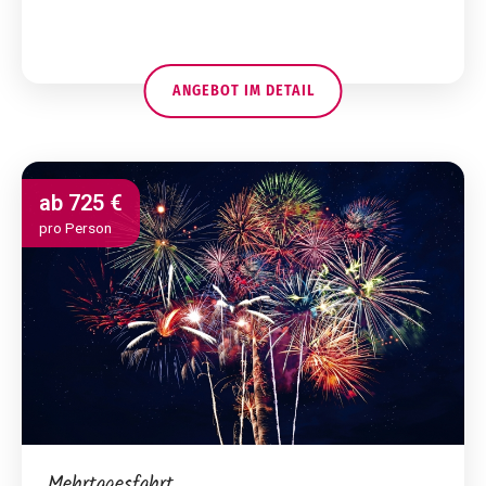
ANGEBOT IM DETAIL
ab
725 €
pro Person
Mehrtagesfahrt